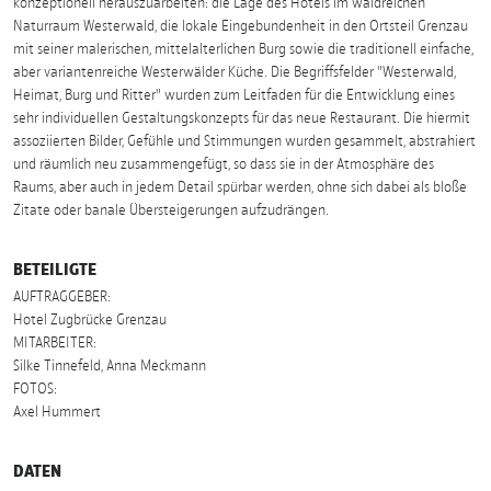
konzeptionell herauszuarbeiten: die Lage des Hotels im waldreichen
Naturraum Westerwald, die lokale Eingebundenheit in den Ortsteil Grenzau
mit seiner malerischen, mittelalterlichen Burg sowie die traditionell einfache,
aber variantenreiche Westerwälder Küche. Die Begriffsfelder "Westerwald,
Heimat, Burg und Ritter" wurden zum Leitfaden für die Entwicklung eines
sehr individuellen Gestaltungskonzepts für das neue Restaurant. Die hiermit
assoziierten Bilder, Gefühle und Stimmungen wurden gesammelt, abstrahiert
und räumlich neu zusammengefügt, so dass sie in der Atmosphäre des
Raums, aber auch in jedem Detail spürbar werden, ohne sich dabei als bloße
Zitate oder banale Übersteigerungen aufzudrängen.
BETEILIGTE
AUFTRAGGEBER:
Hotel Zugbrücke Grenzau
MITARBEITER:
Silke Tinnefeld, Anna Meckmann
FOTOS:
Axel Hummert
DATEN