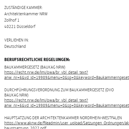
ZUSTÄNDIGE KAMMER:
Architektenkammer NRW
Zollhof 1
40221 Düsseldorf
VERLIEHEN IN:
Deutschland
BERUFSRECHTLICHE REGELUNGEN:
BAUKAMMERGESETZ (BAUKAG NRW)
https://recht.nrw.de/lmi/owa/br_vbl_detail_text?
anw_nr=6&vd_id=19989&menu=0&sg=0&keyword=Baukammerngeset
DURCHFÜHRUNGSVERORDNUNG ZUM BAUKAMMERGESETZ (DVO
BAUKAG NRW)
https://recht.nrw.de/lmi/owa/br_vbl_detail_text?
anw_nr=6&vd_id=19989&menu=0&sg=0&keyword=Baukammerngeset
HAUPTSATZUNG DER ARCHITEKTENKAMMER NORDRHEIN-WESTFALEN
https://www.aknw.de/fileadmin/user_upload/Satzungen_Ordnungen/a
hauptsatzung_2022.pdf